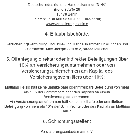
eine sehr breite Produktpallette bieten.
Deutsche Industrie- und Handelskammer (DIHK)
Ihnen als Versicherungsnehmer entstehen durch den
Breite Straße 29
10178 Berlin
Abschluss einer Versicherung über unser Büro
keinerlei
Telefon: 0180 600 58 50 (0,20 Euro/Anruf)
zusätzliche Kosten
.
www.vermittlerregister.info
Bindeglied zwischen Kunde und Versicherungsgesellschaft
4. Erlaubnisbehörde:
Im Versicherungsfall stehen wir Ihnen persönlich mit Rat
Versicherungsvermittlung: Industrie- und Handelskammer für München und
und Tat zur Seite. Gerne
übernehmen wir auch die
Oberbayern, Max-Joseph-Straße 2, 80333 München
Schadensabwicklung
und sind somit das Bindeglied
5. Offenlegung direkter oder indirekter Beteiligungen über
zwischen Ihnen als Kunde und Ihrer
10% an Versicherungsunternehmen oder von
Versicherungsgesellschaft.
Versicherungsunternehmen am Kapital des
Versicherungsvermittlers über 10%:
Bei einem Umzug übernehmen wir gerne die Änderung der
Kontaktdaten bei allen Versicherungsgesellschaften bei
Matthias Heisig hält keine unmittelbare oder mittelbare Beteiligung von mehr
denen Sie Versicherungen abgeschlossen haben.
als 10% der Stimmrechte oder des Kapitals an einem
Versicherungsunternehmen.
Gerne möchten wir Sie in einem persönlichen Gespräch
Ein Versicherungsunternehmen hält keine mittelbare oder unmittelbare
Beteiligung von mehr als 10% der Stimmrechte oder des Kapitals an Matthias
kennenlernen.
Heisig.
Wir freuen uns auf Ihre
Kontaktaufnahme
!
6. Schlichtungsstellen:
Versicherungsombudsmann e.V.
Nehmen Sie Kontakt auf: