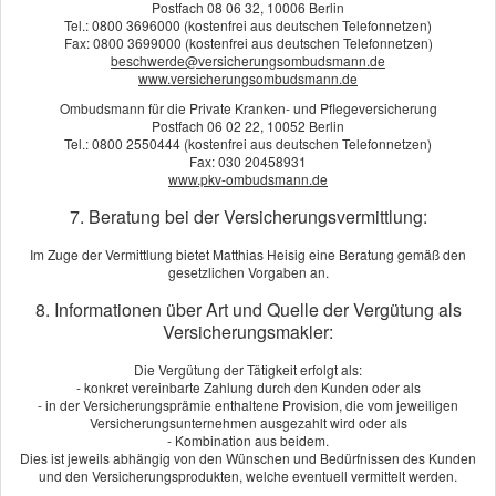
Postfach 08 06 32, 10006 Berlin
Tel.: 0800 3696000 (kostenfrei aus deutschen Telefonnetzen)
Fax: 0800 3699000 (kostenfrei aus deutschen Telefonnetzen)
Agentur Heisig
beschwerde@versicherungsombudsmann.de
Ansprechpartner: Matthias Heisig
www.versicherungsombudsmann.de
Bgm.-Müller-Str. 2a
Ombudsmann für die Private Kranken- und Pflegeversicherung
Postfach 06 02 22, 10052 Berlin
85560 Ebersberg
Tel.: 0800 2550444 (kostenfrei aus deutschen Telefonnetzen)
Fax: 030 20458931
www.pkv-ombudsmann.de
08092 - 86 13 68
7. Beratung bei der Versicherungsvermittlung:
173 - 678 33 25
0
Im Zuge der Vermittlung bietet Matthias Heisig eine Beratung gemäß den
heisig@agentur-heisig.de
gesetzlichen Vorgaben an.
8. Informationen über Art und Quelle der Vergütung als
Versicherungsmakler:
Ihre Kundenbewertung hier abgeben!
Die Vergütung der Tätigkeit erfolgt als:
- konkret vereinbarte Zahlung durch den Kunden oder als
- in der Versicherungsprämie enthaltene Provision, die vom jeweiligen
Das sagen unsere Kunden
Versicherungsunternehmen ausgezahlt wird oder als
- Kombination aus beidem.
Dies ist jeweils abhängig von den Wünschen und Bedürfnissen des Kunden
und den Versicherungsprodukten, welche eventuell vermittelt werden.
Kundenbewertung