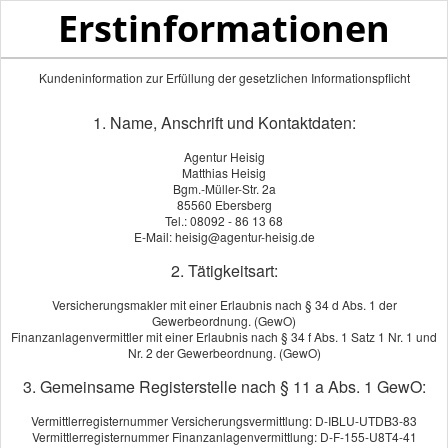
Erstinformationen
Kundeninformation zur Erfüllung der gesetzlichen Informationspflicht
1. Name, Anschrift und Kontaktdaten:
Ihre Vorteile bei der Agentur Heisig
Agentur Heisig
Matthias Heisig
Bgm.-Müller-Str. 2a
85560 Ebersberg
Kompetente und Umfassende Beratung
Tel.: 08092 - 86 13 68
Wir bieten Ihnen eine kompetente und umfassende
E-Mail: heisig@agentur-heisig.de
persönliche Beratung
und sind Ihr direkter
2. Tätigkeitsart:
Ansprechpartner für alle Belange Vorort.
Es ist uns wichtig jeden Kunden individuell beraten zu
Versicherungsmakler mit einer Erlaubnis nach § 34 d Abs. 1 der
Gewerbeordnung. (GewO)
können.
Finanzanlagenvermittler mit einer Erlaubnis nach § 34 f Abs. 1 Satz 1 Nr. 1 und
Hierzu nehmen wir uns viel Zeit!
Nr. 2 der Gewerbeordnung. (GewO)
Objektive Beratung
3. Gemeinsame Registerstelle nach § 11 a Abs. 1 GewO:
Als freier Versicherungs- und Finanzmakler, sind wir nicht
Vermittlerregisternummer Versicherungsvermittlung: D-IBLU-UTDB3-83
an bestimmte Anbieter gebunden und können Ihnen somit
Vermittlerregisternummer Finanzanlagenvermittlung: D-F-155-U8T4-41