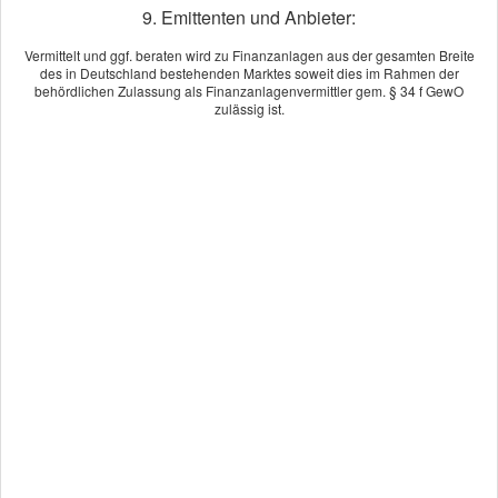
9. Emittenten und Anbieter:
Vermittelt und ggf. beraten wird zu Finanzanlagen aus der gesamten Breite
Ich bin einverstanden
mit der Erhebung und
des in Deutschland bestehenden Marktes soweit dies im Rahmen der
Speicherung meiner Daten zur Übersendung von
behördlichen Zulassung als Finanzanlagenvermittler gem. § 34 f GewO
Produktinformationen des Webseitenbetreibers (weitere
zulässig ist.
Informationen und Widerrufshinweise in der
Datenschutzerklärung
). *
absenden
Die Daten werden über eine sichere SSL-Verbindung
übertragen.
* Pflichtfeld
Impressum
Rechtliche Hinweise