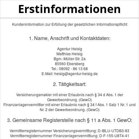
Erstinformationen
Kundeninformation zur Erfüllung der gesetzlichen Informationspflicht
1. Name, Anschrift und Kontaktdaten:
Risikolebensversicherung
Agentur Heisig
Matthias Heisig
Bgm.-Müller-Str. 2a
KI
85560 Ebersberg
Tel.: 08092 - 86 13 68
E-Mail: heisig@agentur-heisig.de
Mit dem Tod setzt sich wohl niemand gern auseinander.
Wer andere zu versorgen hat (Kinder, Partner, Angehörige),
2. Tätigkeitsart:
sollte die möglichen finanziellen Folgen bedenken.
Versicherungsmakler mit einer Erlaubnis nach § 34 d Abs. 1 der
Die Risiko-Lebensversicherung zahlt im Todesfall
Gewerbeordnung. (GewO)
Finanzanlagenvermittler mit einer Erlaubnis nach § 34 f Abs. 1 Satz 1 Nr. 1 und
unabhängig von der Laufzeit und der Höhe der eingezahlten
Nr. 2 der Gewerbeordnung. (GewO)
Beiträge die vereinbarte Summe an die Hinterbliebenen
3. Gemeinsame Registerstelle nach § 11 a Abs. 1 GewO:
aus.
Vermittlerregisternummer Versicherungsvermittlung: D-IBLU-UTDB3-83
Die Grundlagen
Vermittlerregisternummer Finanzanlagenvermittlung: D-F-155-U8T4-41