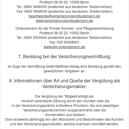
Postfach 08 06 32, 10006 Berlin
Tel.: 0800 3696000 (kostenfrei aus deutschen Telefonnetzen)
Fax: 0800 3699000 (kostenfrei aus deutschen Telefonnetzen)
PLZ, Ort:
beschwerde@versicherungsombudsmann.de
www.versicherungsombudsmann.de
Ombudsmann für die Private Kranken- und Pflegeversicherung
Telefon:
Postfach 06 02 22, 10052 Berlin
Tel.: 0800 2550444 (kostenfrei aus deutschen Telefonnetzen)
Fax: 030 20458931
www.pkv-ombudsmann.de
E-Mail: *
7. Beratung bei der Versicherungsvermittlung:
Im Zuge der Vermittlung bietet Matthias Heisig eine Beratung gemäß den
gesetzlichen Vorgaben an.
8. Informationen über Art und Quelle der Vergütung als
Todesfallleistung:
Versicherungsmakler:
Die Vergütung der Tätigkeit erfolgt als:
- konkret vereinbarte Zahlung durch den Kunden oder als
- in der Versicherungsprämie enthaltene Provision, die vom jeweiligen
Anmerkungen
Versicherungsunternehmen ausgezahlt wird oder als
- Kombination aus beidem.
Dies ist jeweils abhängig von den Wünschen und Bedürfnissen des Kunden
und den Versicherungsprodukten, welche eventuell vermittelt werden.