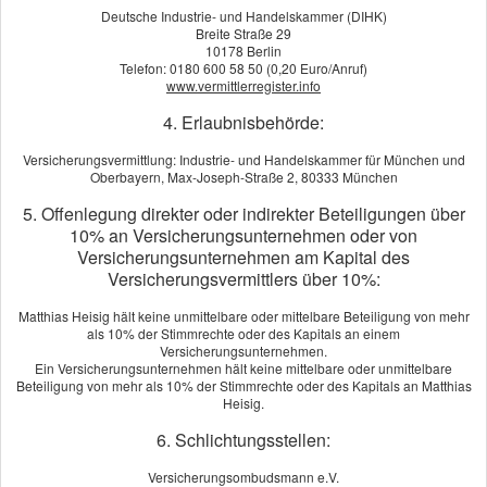
Für wen geeignet?
Deutsche Industrie- und Handelskammer (DIHK)
Breite Straße 29
Leistungsumfang
10178 Berlin
Telefon: 0180 600 58 50 (0,20 Euro/Anruf)
Gesundheitsprüfung
www.vermittlerregister.info
Einzel- oder Partnervertrag?
4. Erlaubnisbehörde:
Umwandlung möglich
Versicherungsvermittlung: Industrie- und Handelskammer für München und
Oberbayern, Max-Joseph-Straße 2, 80333 München
5. Offenlegung direkter oder indirekter Beteiligungen über
VERGLEICH UND ANGEBOT
10% an Versicherungsunternehmen oder von
Versicherungsunternehmen am Kapital des
RISIKOLEBENSVERSICHERUNG
Versicherungsvermittlers über 10%:
Vorname, Name: *
Matthias Heisig hält keine unmittelbare oder mittelbare Beteiligung von mehr
als 10% der Stimmrechte oder des Kapitals an einem
Versicherungsunternehmen.
Ein Versicherungsunternehmen hält keine mittelbare oder unmittelbare
Geburtsdatum:
Beteiligung von mehr als 10% der Stimmrechte oder des Kapitals an Matthias
Heisig.
6. Schlichtungsstellen:
Straße, Hausnr.:
Versicherungsombudsmann e.V.